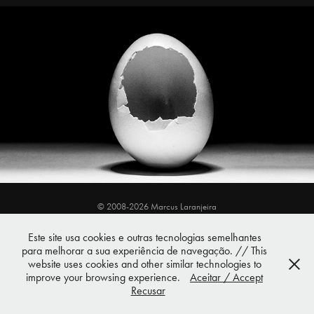
Life In a Not-a-Nut Shell
2015
© 2008-2026 Marcus Laranjeira
≡ ✉
contato@marcuslaranjeira.com
• ☎
(11) 99191-0992
≡
≡ SP • Brasil ≡
Este site usa cookies e outras tecnologias semelhantes
para melhorar a sua experiência de navegação. // This
website uses cookies and other similar technologies to
improve your browsing experience.
Aceitar / Accept
Recusar